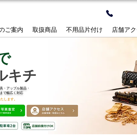
24時間
​096-2
のご案内
取扱商品
不用品片付け
店舗アク
で
ルキチ
具・アップル製品・
まで幅広く対応
いたします。