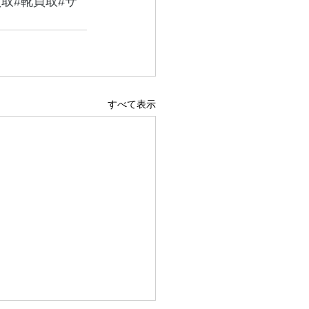
取#靴買取#サ
すべて表示