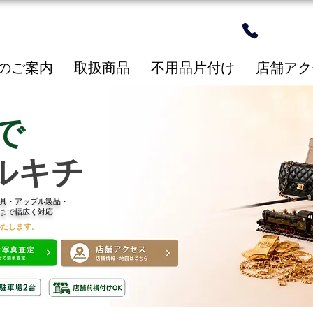
24時間
​096-2
のご案内
取扱商品
不用品片付け
店舗アク
で
ルキチ
具・アップル製品・
まで幅広く対応
いたします。