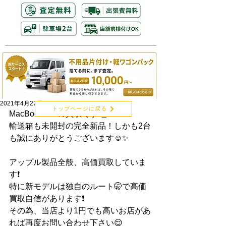
2021年4月27日
トップページに戻る
MacBook Proの買取です^_^
輸送箱も未開封の完全新品！しかも2台
も誠にありがとうございます☺️✨
アップル製品全般、高価買取していま
す❗️
特に新モデルは独自のルート🤫で高価
買取自信があります❗️
その為、当店より1円でも高いお店があ
れば再度お問い合わせ下さい😌