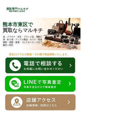
24時間総合受付
買取専門マルキチ
​096-285-7210
熊本市東区八反田店
熊本市東区で
買取ならマルキチ
金・プラチナ・宝石・ブランド品・電動工
具・釣り具・アップル製品・カメラ・鉄道
模型・雑貨・家電・コレクターグッズまで
幅広く対応
査定だけでも大歓迎！その場で現金買取いたします。