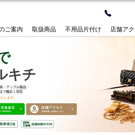
24時間
​096-2
のご案内
取扱商品
不用品片付け
店舗アク
で
ルキチ
具・アップル製品・
まで幅広く対応
いたします。