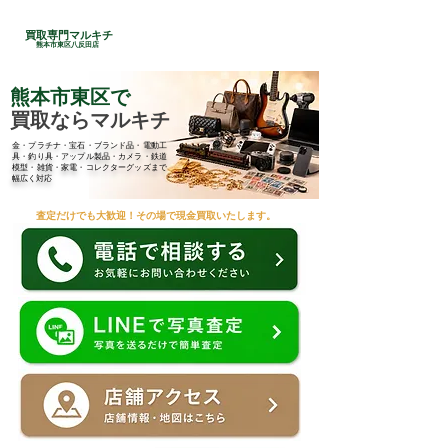
24時間総合受付
買取専門マルキチ
​096-285-7210
熊本市東区八反田店
熊本市東区で
買取ならマルキチ
金・プラチナ・宝石・ブランド品・電動工
具・釣り具・アップル製品・カメラ・鉄道
模型・雑貨・家電・コレクターグッズまで
幅広く対応
査定だけでも大歓迎！その場で現金買取いたします。