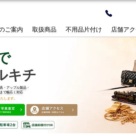
24時間
​096-2
のご案内
取扱商品
不用品片付け
店舗アク
で
ルキチ
具・アップル製品・
まで幅広く対応
いたします。