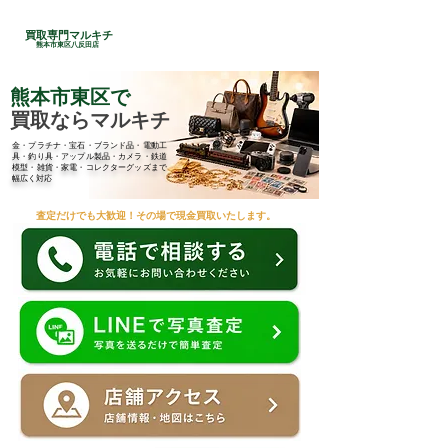
24時間総合受付
買取専門マルキチ
​096-285-7210
熊本市東区八反田店
熊本市東区で
買取ならマルキチ
金・プラチナ・宝石・ブランド品・電動工
具・釣り具・アップル製品・カメラ・鉄道
模型・雑貨・家電・コレクターグッズまで
幅広く対応
査定だけでも大歓迎！その場で現金買取いたします。