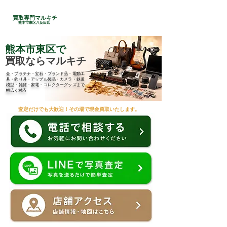
24時間総合受付
買取専門マルキチ
​096-285-7210
熊本市東区八反田店
熊本市東区で
買取ならマルキチ
金・プラチナ・宝石・ブランド品・電動工
具・釣り具・アップル製品・カメラ・鉄道
模型・雑貨・家電・コレクターグッズまで
幅広く対応
査定だけでも大歓迎！その場で現金買取いたします。