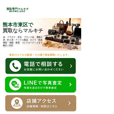
24時間総合受付
買取専門マルキチ
​096-285-7210
熊本市東区八反田店
熊本市東区で
買取ならマルキチ
金・プラチナ・宝石・ブランド品・電動工
具・釣り具・アップル製品・カメラ・鉄道
模型・雑貨・家電・コレクターグッズまで
幅広く対応
査定だけでも大歓迎！その場で現金買取いたします。