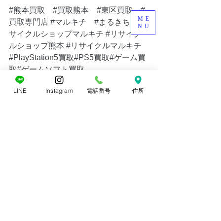
#熊本買取
#買取熊本
#東区買取
#
ME
買取専門店
#マルキチ
#まるきち
#リ
NU
サイクルショップマルキチ
#リサイク
ルショップ熊本
#リサイクルマルキチ
#PlayStation5買取#PS5買取#ゲーム買
取#ゲームソフト買取
LINE
Instagram
電話番号
住所
すべて表示
最新記事