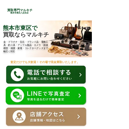
24時間総合受付
買取専門マルキチ
​096-285-7210
熊本市東区八反田店
熊本市東区で
買取ならマルキチ
金・プラチナ・宝石・ブランド品・電動工
具・釣り具・アップル製品・カメラ・鉄道
模型・雑貨・家電・コレクターグッズまで
幅広く対応
査定だけでも大歓迎！その場で現金買取いたします。