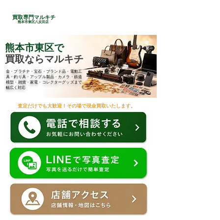
24時間総合受付
買取専門マルキチ
​096-285-7210
熊本市東区八反田店
熊本市東区で
買取ならマルキチ
金・プラチナ・宝石・ブランド品・電動工
具・釣り具・アップル製品・カメラ・鉄道
模型・雑貨・家電・コレクターグッズまで
幅広く対応
査定だけでも大歓迎！その場で現金買取いたします。