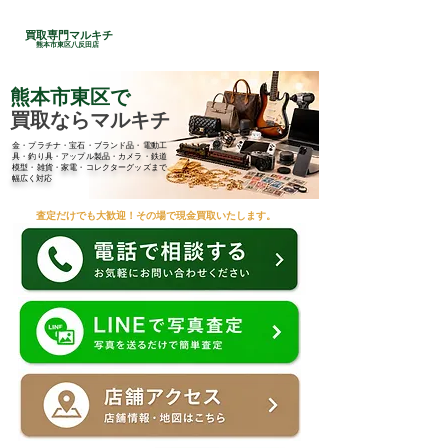
24時間総合受付
買取専門マルキチ
​096-285-7210
熊本市東区八反田店
熊本市東区で
買取ならマルキチ
金・プラチナ・宝石・ブランド品・電動工
具・釣り具・アップル製品・カメラ・鉄道
模型・雑貨・家電・コレクターグッズまで
幅広く対応
査定だけでも大歓迎！その場で現金買取いたします。