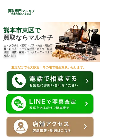
24時間総合受付
買取専門マルキチ
​096-285-7210
熊本市東区八反田店
熊本市東区で
買取ならマルキチ
金・プラチナ・宝石・ブランド品・電動工
具・釣り具・アップル製品・カメラ・鉄道
模型・雑貨・家電・コレクターグッズまで
幅広く対応
査定だけでも大歓迎！その場で現金買取いたします。