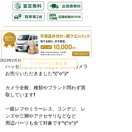
2023年2月16日
トップページに戻る
ハッセルブラッド 中判 フィルムカメラ
お売りいただきました*\(^o^)/*
カメラ全般、種類やブランド問わず買
取しています❗️
一眼レフやミラーレス、コンデジ、レ
ンズや三脚やアクセサリなどなど
周辺パーツも全て対象です*\(^o^)/*