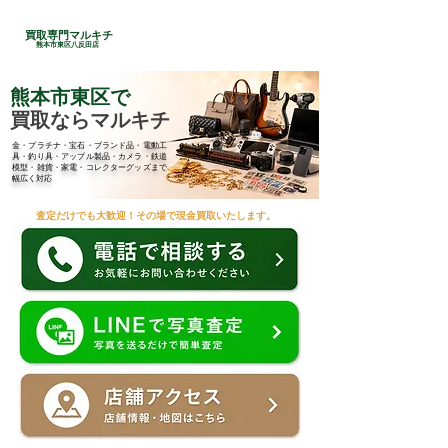
24時間総合受付
買取専門マルキチ
​096-285-7210
熊本市東区八反田店
熊本市東区で
買取ならマルキチ
金・プラチナ・宝石・ブランド品・電動工
具・釣り具・アップル製品・カメラ・鉄道
模型・雑貨・家電・コレクターグッズまで
幅広く対応
査定だけでも大歓迎！その場で現金買取いたします。