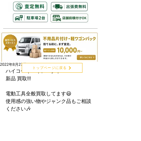
2022年8月27日
トップページに戻る
ハイコーキ　インパクト　
新品 買取!!!
電動工具全般買取してます😃
使用感の強い物やジャンク品もご相談
ください🎶