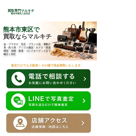
24時間総合受付
買取専門マルキチ
​096-285-7210
熊本市東区八反田店
熊本市東区で
買取ならマルキチ
金・プラチナ・宝石・ブランド品・電動工
具・釣り具・アップル製品・カメラ・鉄道
模型・雑貨・家電・コレクターグッズまで
幅広く対応
査定だけでも大歓迎！その場で現金買取いたします。