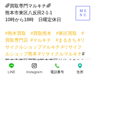
🌈買取専門マルキチ🌈 
ME
熊本市東区八反田2-1-1 
NU
10時から18時　日曜定休日  
#熊本買取
#買取熊本
#東区買取
#
買取専門店
#マルキチ
#まるきち
#リ
サイクルショップマルキチ
#リサイク
ルショップ熊本
#リサイクルマルキチ
#
熊本市東区買取#熊本東区リサイクルシ
ョップ#コレクション買取熊本
LINE
Instagram
電話番号
住所
すべて表示
最新記事