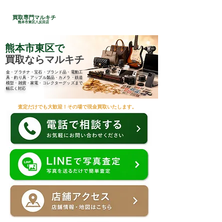
24時間総合受付
買取専門マルキチ
​096-285-7210
熊本市東区八反田店
熊本市東区で
買取ならマルキチ
金・プラチナ・宝石・ブランド品・電動工
具・釣り具・アップル製品・カメラ・鉄道
模型・雑貨・家電・コレクターグッズまで
幅広く対応
査定だけでも大歓迎！その場で現金買取いたします。