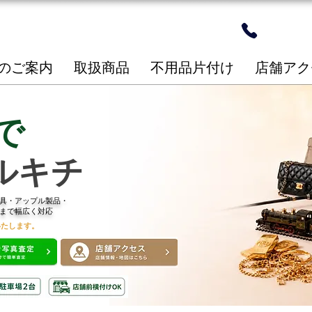
24時間
​096-2
のご案内
取扱商品
不用品片付け
店舗アク
で
ルキチ
具・アップル製品・
まで幅広く対応
いたします。