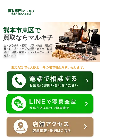
24時間総合受付
買取専門マルキチ
​096-285-7210
熊本市東区八反田店
熊本市東区で
買取ならマルキチ
金・プラチナ・宝石・ブランド品・電動工
具・釣り具・アップル製品・カメラ・鉄道
模型・雑貨・家電・コレクターグッズまで
幅広く対応
査定だけでも大歓迎！その場で現金買取いたします。