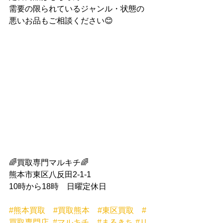
需要の限られているジャンル・状態の
悪いお品もご相談ください😊
🌈買取専門マルキチ🌈 
熊本市東区八反田2-1-1 
10時から18時　日曜定休日  
#熊本買取
#買取熊本
#東区買取
#
買取専門店
#マルキチ
#まるきち
#リ