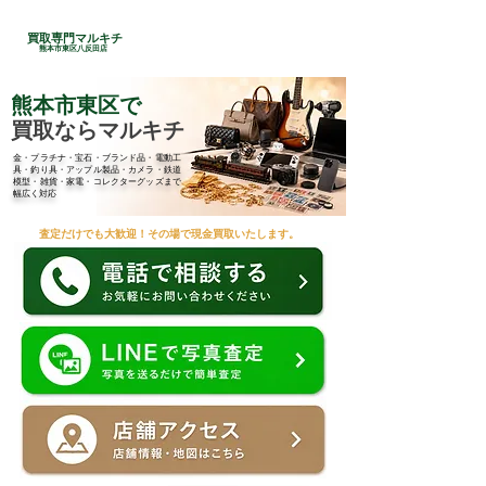
24時間総合受付
買取専門マルキチ
​096-285-7210
熊本市東区八反田店
熊本市東区で
買取ならマルキチ
金・プラチナ・宝石・ブランド品・電動工
具・釣り具・アップル製品・カメラ・鉄道
模型・雑貨・家電・コレクターグッズまで
幅広く対応
査定だけでも大歓迎！その場で現金買取いたします。