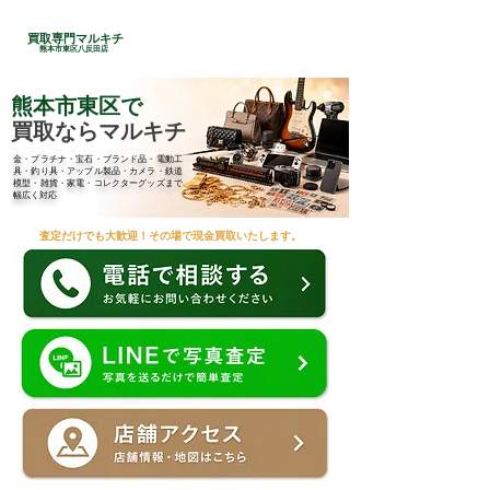
24時間総合受付
買取専門マルキチ
​096-285-7210
熊本市東区八反田店
熊本市東区で
買取ならマルキチ
金・プラチナ・宝石・ブランド品・電動工
具・釣り具・アップル製品・カメラ・鉄道
模型・雑貨・家電・コレクターグッズまで
幅広く対応
査定だけでも大歓迎！その場で現金買取いたします。