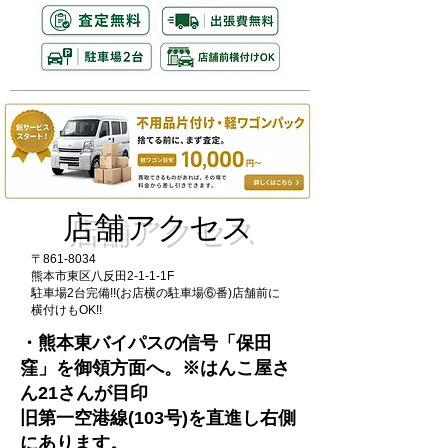
店舗アクセス
〒861-8034
熊本市東区八反田2-1-1-1F
​駐車場2台完備!!(お店横の駐車場⑥番)店舗前に
横付けもOK!!
・熊本東バイパスの信号「保田
窪」を御領方面へ。※はんこ屋さ
ん21さんが目印
旧第一空港線(103号)を直進し右側
にあります。