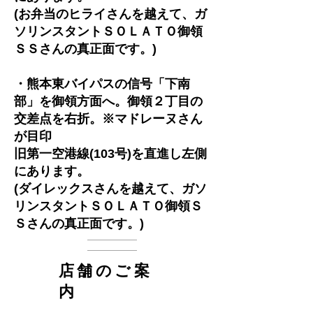
(お弁当のヒライさんを越えて、ガ
ソリンスタントＳＯＬＡＴＯ御領
ＳＳさんの真正面です。)
・熊本東バイパスの信号「下南
部」を御領方面へ。御領２丁目の
交差点を右折。※マドレーヌさん
が目印
旧第一空港線(103号)を直進し左側
にあります。
(ダイレックスさんを越えて、ガソ
リンスタント
ＳＯＬＡＴＯ御領Ｓ
Ｓさんの真正面です。)
店舗のご案
内