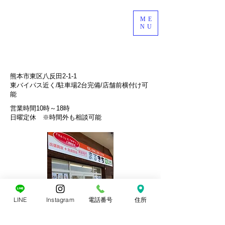
ME
NU
​熊本市東区八反田2-1-1​
​東バイパス近く/駐車場2台完備/店舗前横付け可
能
営業時間10時～18時
​日曜定休 ※時間外も相談可能
LINE
Instagram
電話番号
住所